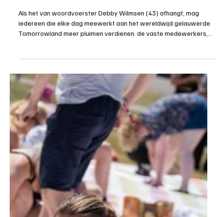
Tomorrowland, meer dan een elektronisch
geoliede machine: “Live Today, Love Tomorrow,
Unite Forever!”
Als het van woordvoerster Debby Wilmsen (43) afhangt, mag
iedereen die elke dag meewerkt aan het wereldwijd gelauwerde
Tomorrowland meer pluimen verdienen: de vaste medewerkers,
de freelancers en de leveranciers. Want naast de auditief en
visueel verbluffende creaties, probeert het Tomorrowland-team
van het elektronische muziekfestival een inclusief en duurzaam
evenement te maken. En daar stopt hun sociaal engagement niet:
via Tomorrowland Foundation krijgen kwetsbare kindere