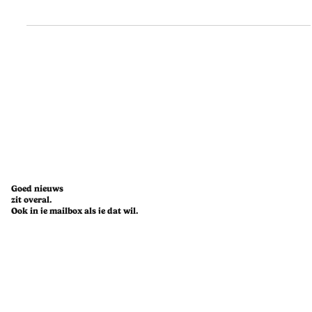
herinnert dat spelen nog altijd mag
Je verwacht veel op de openingsdag van een groot festival.
Muziek, sfeer, verrassingen. Maar een Twister-mat van 2.657
vierkante meter? Die stond niet op de affiche. Toch was het
precies wat er gebeurde op Pinkpop 2025, waar Mentos het
wereldrecord Twister wist te verbreken samen met duizenden
festivalgangers, op blote voeten en met veel gelach. Een speelse
stunt met een onverwacht effect: het bracht mensen samen. Even
geen telefoons, geen haast. Alleen stippen, draaien en pl
Goed nieuws
zit overal.
Ook in je mailbox als je dat wil.