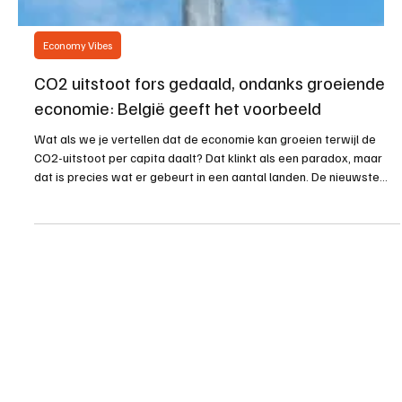
Economy Vibes
CO2 uitstoot fors gedaald, ondanks groeiende
economie: België geeft het voorbeeld
Wat als we je vertellen dat de economie kan groeien terwijl de
CO2-uitstoot per capita daalt? Dat klinkt als een paradox, maar
dat is precies wat er gebeurt in een aantal landen. De nieuwste
cijfers tonen aan dat landen zoals Zweden, Duitsland en zelfs
België erin slagen om hun CO2-uitstoot drastisch te verlagen
zonder hun economische groei te vertragen. De Grafiek Spreekt:
Wat Zien We? De grafiek van Our World in Data toont de
verandering in CO2-uitstoot per capita, consump