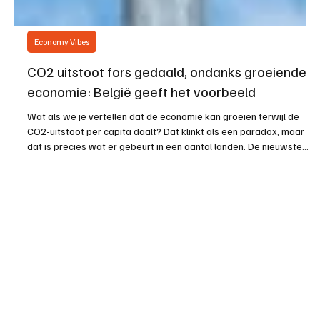
Economy Vibes
CO2 uitstoot fors gedaald, ondanks groeiende
economie: België geeft het voorbeeld
Wat als we je vertellen dat de economie kan groeien terwijl de
CO2-uitstoot per capita daalt? Dat klinkt als een paradox, maar
dat is precies wat er gebeurt in een aantal landen. De nieuwste
cijfers tonen aan dat landen zoals Zweden, Duitsland en zelfs
België erin slagen om hun CO2-uitstoot drastisch te verlagen
zonder hun economische groei te vertragen. De Grafiek Spreekt:
Wat Zien We? De grafiek van Our World in Data toont de
verandering in CO2-uitstoot per capita, consump