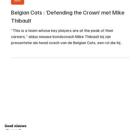
Sport
Belgian Cats : ‘Defending the Crown’ met Mike
Thibault
“This is a team whose key players are at the peak of their
careers,” aldus nieuwe bondscoach Mike Thibault bij zijn
presentatie als head coach van de Belgian Cats, een rol die hij
bekleedt tot minstens 2028. Mike Thibault: ervaren WNBA-
tovenaar in België De 74-jarige Thibault komt met een
indrukwekkend palmares naar België: drie keer WNBA Coach of
the Year, winnaar van de WNBA-titel met Washington Mystics in
2019, en assistent bij Team USA in Olympic Gold-medaillewinsten
in