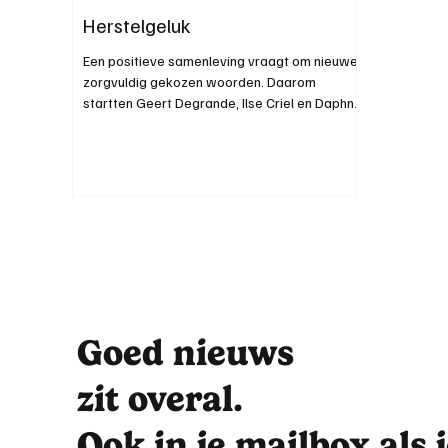
Herstelgeluk
Een positieve samenleving vraagt om nieuwe,
zorgvuldig gekozen woorden. Daarom
startten Geert Degrande, Ilse Criel en Daphne
De Wit het initiatief Herstelwoordenboek (
www.herstelwoordenboek.be ), waarbij ze
mensen uitnodigen om taal creatief in te
zetten en zo ons wereldbeeld te helpen
kantelen. Vanaf nu vind je hier elke maand een
ingezonden woord. Initiatiefnemer Geert
Degrande bijt de spits af met het woord
“Herstelgeluk” (onz.) - gelukservaring die een
herstelling met z
Goed nieuws
zit overal.
Ook in je mailbox als 