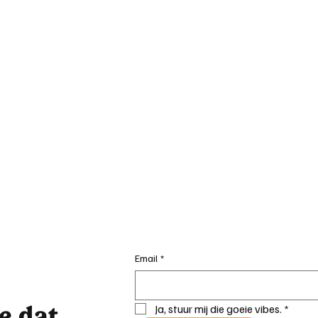
Email
*
je dat
Ja, stuur mij die goeie vibes.
*