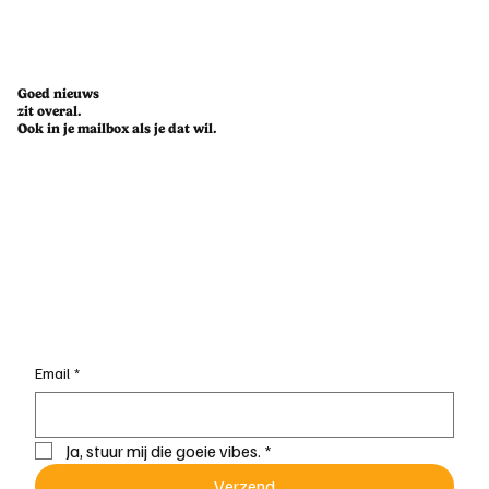
Goed nieuws
zit overal.
Ook in je mailbox als je dat wil.
Sterk in je schoenen : Libasse Ka
Email
*
Ja, stuur mij die goeie vibes.
*
Verzend