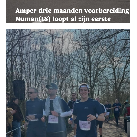
Amper drie maanden voorbereiding e
Numan(18) loopt al zijn eerste
marathon: “Iedereen zei dat ik gek
was”