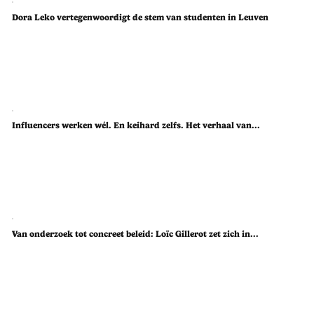
Dora Leko vertegenwoordigt de stem van studenten in Leuven
Influencers werken wél. En keihard zelfs. Het verhaal van...
Van onderzoek tot concreet beleid: Loïc Gillerot zet zich in...