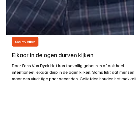
Society Vibes
Elkaar in de ogen durven kijken
Door Fons Van Dyck Het kan toevallig gebeuren of ook heel
intentioneel: elkaar diep in de ogen kijken. Soms lukt dat mensen
maar een vluchtige paar seconden. Geliefden houden het makkelijk
vol. Elkaar in de ogen kijken is een uitdaging en tegelijk uitdagend.
Tijdens een gesprek zouden we ongeveer 60 procent van de tijd
oogcontact moeten houden, een paar seconden kijken, en dan
even wegkijken om niet bedreigend over te komen. Wie elkaar in
de ogen kijkt, maakt de onderlinge