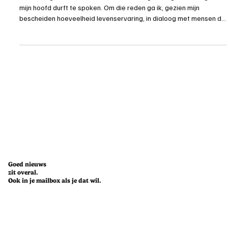
De Wachter
Was vroeger alles beter? Het is een vraag die tegenwoordig door
mijn hoofd durft te spoken. Om die reden ga ik, gezien mijn
bescheiden hoeveelheid levenservaring, in dialoog met mensen die
effectief iets te zeggen hebben over vroeger. Mijn eerste
gesprekspartner: psychiater en auteur Dirk de Wachter. Marie
Dejonghe in gesprek met psychiater en auteur Dirk De Wachter
Zijn razend populaire boek Borderline Times staat al zo lang ik mij
kan herinneren in onze boekenkast. Vriendin
Goed nieuws
zit overal.
Ook in je mailbox als je dat wil.