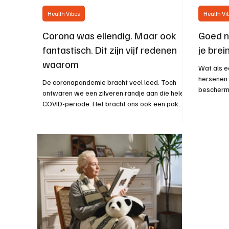
Health Vibes
Health Vi
Corona was ellendig. Maar ook
Goed n
fantastisch. Dit zijn vijf redenen
je bre
waarom
Wat als 
hersenen 
De coronapandemie bracht veel leed. Toch
bescherm
ontwaren we een zilveren randje aan die hele
COVID-periode. Het bracht ons ook een pak
blijvend positieve gevolgen. Wij lijsten er vijf
op, samen met de wetenschappelijke hulp van
viroloog Steven Van Gucht en psycholoog
Joachim Waterschoot.