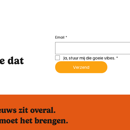
Email
*
je dat
Ja, stuur mij die goeie vibes.
*
Verzend
uws zit overal.
moet het brengen.