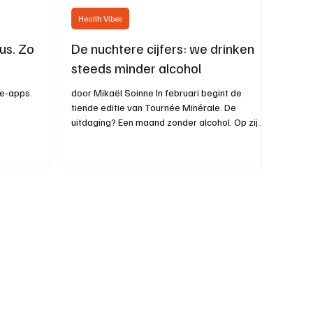
Health Vibes
us. Zo
De nuchtere cijfers: we drinken
steeds minder alcohol
ie-apps.
door Mikaël Soinne In februari begint de
tiende editie van Tournée Minérale. De
uitdaging? Een maand zonder alcohol. Op zijn
minst zorgt de campagne voor een hoger
bewustzijn. Wie tijdens deze maand minder
glazen alcohol drinkt, houdt die gewoonte ook
na februari aan. Maar er is nog meer goed
nieuws. Het alcoholgebruik in België daalt.
Tegelijk zit de verkoop van alcoholvrij bier in
de lift.