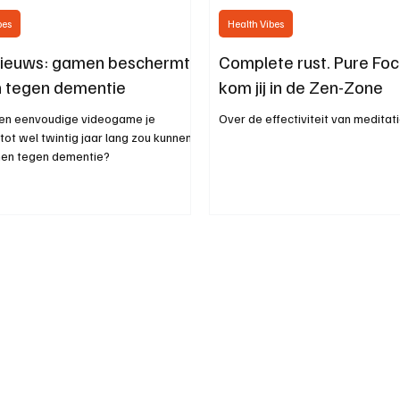
bes
Health Vibes
ieuws: gamen beschermt
Complete rust. Pure Foc
in tegen dementie
kom jij in de Zen-Zone
een eenvoudige videogame je
Over de effectiviteit van meditat
tot wel twintig jaar lang zou kunnen
en tegen dementie?