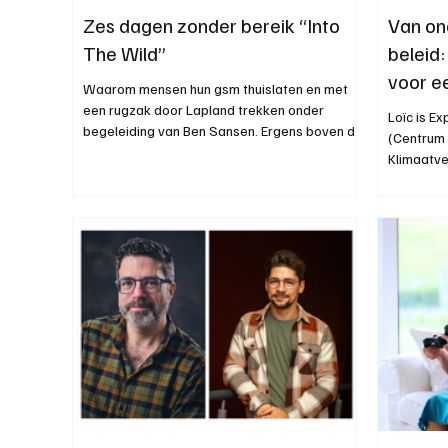
Zes dagen zonder bereik “Into
Van on
The Wild”
beleid:
voor e
Waarom mensen hun gsm thuislaten en met
een rugzak door Lapland trekken onder
Loïc is E
begeleiding van Ben Sansen. Ergens boven de
(Centrum 
poolcirkel stapt een kleine groep Vlamingen
Klimaatve
door de Zweedse fjäll. Het is koud. De rugzak
onderzoek
weegt door. De dagen zijn lang genoeg om je
tussen bo
benen te voelen en stil genoeg om je hoofd te
horen. Onder hen zitten mensen die thuis
doorgaans veel verantwoordelijkheid dragen.
Mensen die gewend zijn om beslissingen te
nemen, agenda’s te vullen, teams te trekken,
klante