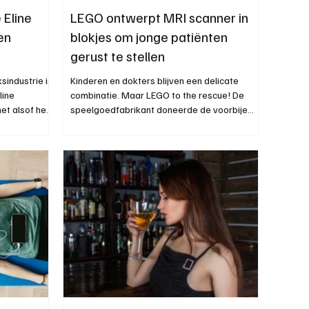
Eline
LEGO ontwerpt MRI scanner in
en
blokjes om jonge patiënten
gerust te stellen
sindustrie is
Kinderen en dokters blijven een delicate
line
combinatie. Maar LEGO to the rescue! De
et alsof het
speelgoedfabrikant doneerde de voorbije
jaren al tienduizenden MRI scanners in
blokjesvorm aan ziekenhuizen wereldwijd.