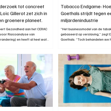
derzoek tot concreet
Tobacco Endgame: Hoe 
 Loïc Gillerot zet zich in
Goethals strijdt tegen e
en groenere planeet.
miljardenindustrie
xpert Gezondheid aan het CERAC
“Het businessmodel van de tabak
voor Risicoanalyse van
gebaseerd op verslaving,” zegt E
randering) en heeft al heel wat
Goethals. “Toch behandelen we h
en op zijn palmares naar de links
een gewone markt is.”
ssen, klimaat en gezondheid.