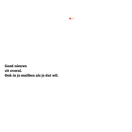
Goed nieuws
zit overal.
Ook in je mailbox als je dat wil.
De nuchtere cijfers: we drinken steeds
minder alcohol