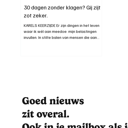
30 dagen zonder klagen? Gij zijt
zot zeker.
KARELS KEERZIJDE Er zijn dingen in het leven
waar ik wél aan meedoe: mijn belastingen
invullen. In stilte balen van mensen die aan
sport doen. En af en toe per ongeluk mijn
eigen sok opeten omdat ik dacht dat het een
warme pistolet was. Maar aan 30 Dagen
Zonder Klagen ? Nee. Alstublieft zeg. Ik zit hier
al drie weken in een wolk van mottenballen en
existentiële vragen, en dan komt er iemand af
met een “RISE-model” en een certificaat alsof
ik op taalbad geweest ben in mijn ei
Goed nieuws
zit overal.
Ook in je mailbox als 