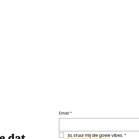
Email
*
je dat
Ja, stuur mij die goeie vibes.
*