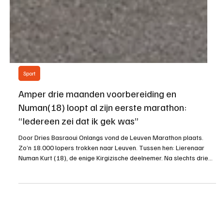
Sport
Amper drie maanden voorbereiding en
Numan(18) loopt al zijn eerste marathon:
“Iedereen zei dat ik gek was”
Door Dries Basraoui Onlangs vond de Leuven Marathon plaats.
Zo’n 18.000 lopers trokken naar Leuven. Tussen hen: Lierenaar
Numan Kurt (18), de enige Kirgizische deelnemer. Na slechts drie
maanden trainen stond hij aan de start. Hij deed er 3 uur 34
minuten en 17 seconden over. Numan Kurt (18) zit in het vijfde jaar
WeWiSport aan het Sint-Ursula-lyceum en is voetballer bij K. Lyra-
Lierse. “Drie maanden geleden zag ik een video van iemand die