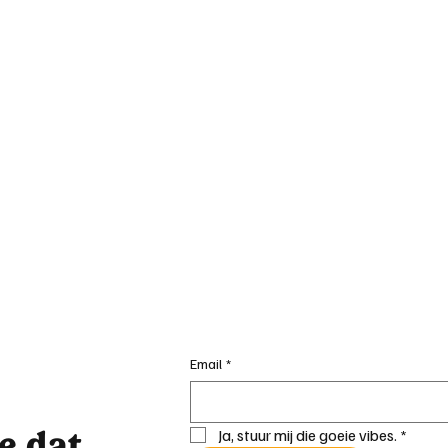
Email
*
je dat
Ja, stuur mij die goeie vibes.
*