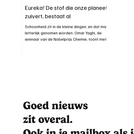
Eureka! De stof die onze planeet
zuivert, bestaat al
Schoonheid zit in de kleine dingen, en dat mag
letterlijk genomen worden. Omar Yaghi, de
winnaar van de Nobelprijs Chemie, toont met
zijn onderzoek de oneindige kracht van
moleculen en zet daarmee de schoonheid van
de chemie sterk in de verf. Niet alleen is hij de
uitvinder van een nieuwe klasse materialen,
MOF’s genaamd, ook getuigt zijn
levensverhaal van dapperheid en
doorzettingsvermogen. Door Norah Kempynck
“Ik ben gebeten door de schoonheid van
moleculen.” Neus in de mo
Goed nieuws
zit overal.
Ook in je mailbox als 