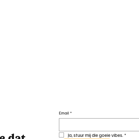
Email
*
je dat
Ja, stuur mij die goeie vibes.
*