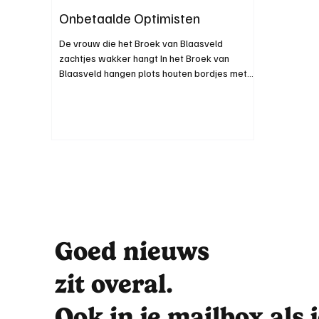
Onbetaalde Optimisten
De vrouw die het Broek van Blaasveld
zachtjes wakker hangt In het Broek van
Blaasveld hangen plots houten bordjes met
zinnen die u niet meteen verwacht tijdens een
rustige wandeling. Geen reclame voor
pannenkoeken. Geen waarschuwing voor
gladde paden. Wel kleine boodschappen die
tussen de bomen blijven nazinderen. “Draag
zorg voor wat jou raakt.” “Dit bos heeft geen
stem. Jij wel.” En ergens ook de vriendelijke
suggestie om één dag per week vegetarisch
te eten. Achter die bor
Goed nieuws
zit overal.
Ook in je mailbox als 