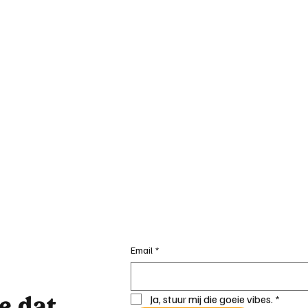
Email
*
je dat
Ja, stuur mij die goeie vibes.
*