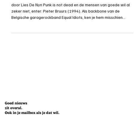
You do you. Succes op eigen voorwaarden.
door Lies De Nyn Punk is not dead en de mensen van goede wil al
zeker niet, enter: Pieter Bruurs (1994). Als backbone van de
Belgische garagerockband Equal Idiots, ken je hem misschien
minder van zien, maar zeker wel van horen. In het dagelijkse leven
bouwt hij even gedreven zijn carrière als interieurontwerper uit.
Over punk, peace en hoe je succesvol mag zijn op je eigen manier.
Pieter Bruurs (rechts) (c) Vince Van Hoorick Wat betekent de punk-
scene voor jou, wanneer ben je
Goed nieuws
zit overal.
Ook in je mailbox als je dat wil.