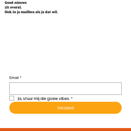
Goed nieuws
zit overal.
Ook in je mailbox als je dat wil.
'Wit Goud' onder onze voeten kan een
geopolitieke gamechanger zijn in de
energiecrisis
Email
*
Ja, stuur mij die goeie vibes.
*
Verzend