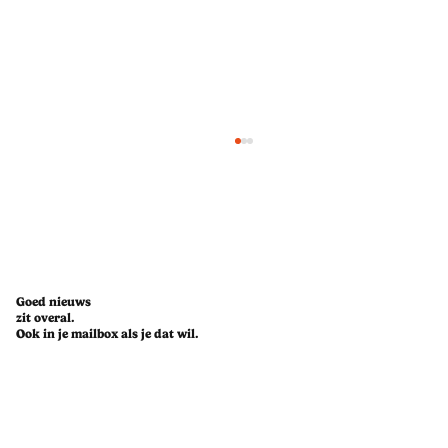
Goed nieuws
zit overal.
Ook in je mailbox als je dat wil.
Challenge accepted: een week leven op
Too Good To Go