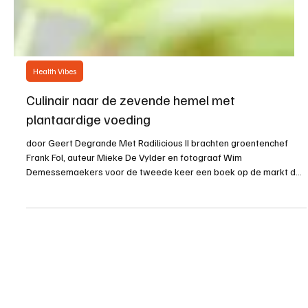
Health Vibes
Culinair naar de zevende hemel met
plantaardige voeding
door Geert Degrande Met Radilicious II brachten groentenchef
Frank Fol, auteur Mieke De Vylder en fotograaf Wim
Demessemaekers voor de tweede keer een boek op de markt dat
op een prachtige manier aantoont dat plantaardige voeding en
culinaire verwennerij perfect hand in hand kunnen gaan. (c) Wim
Demessemaekers