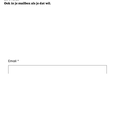
Goed nieuws
zit overal.
Ook in je mailbox als je dat wil.
Email
*
Ja, stuur mij die goeie vibes.
*
Verzend