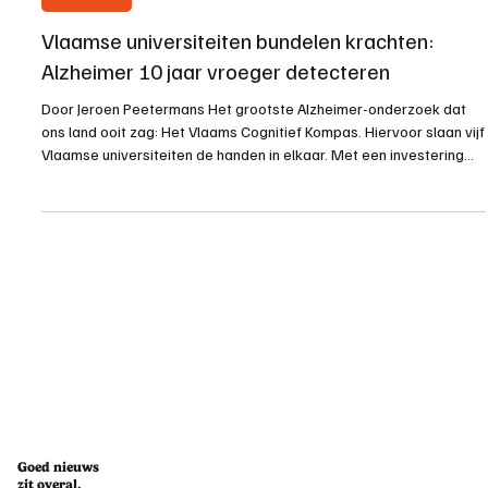
Health Vibes
Vlaamse universiteiten bundelen krachten:
Alzheimer 10 jaar vroeger detecteren
Door Jeroen Peetermans Het grootste Alzheimer-onderzoek dat
ons land ooit zag: Het Vlaams Cognitief Kompas. Hiervoor slaan vijf
Vlaamse universiteiten de handen in elkaar. Met een investering
van 16,5 miljoen euro gaat de Vlaamse regering op zoek naar een
doorbraak die levens kan veranderen. De ambitie? Alzheimer
detecteren via een simpele bloedtest, tien jaar voordat de eerste
symptomen verschijnen. Tien jaar die een groot verschil maken,
tien jaar waarin patiënten zelf nog