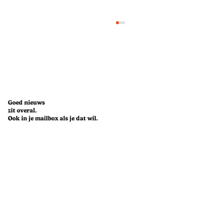
Goed nieuws
zit overal.
Ook in je mailbox als je dat wil.
Van onderzoek tot concreet beleid: Loïc
Gillerot zet zich in voor een groenere
planeet.