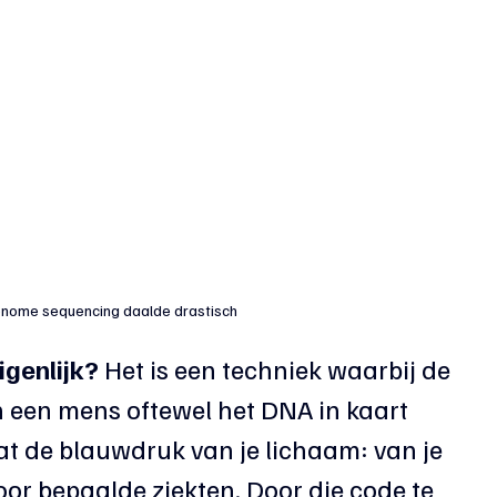
enome sequencing daalde drastisch
genlijk?
 Het is een techniek waarbij de 
n een mens oftewel het DNA in kaart 
t de blauwdruk van je lichaam: van je 
oor bepaalde ziekten. Door die code te 