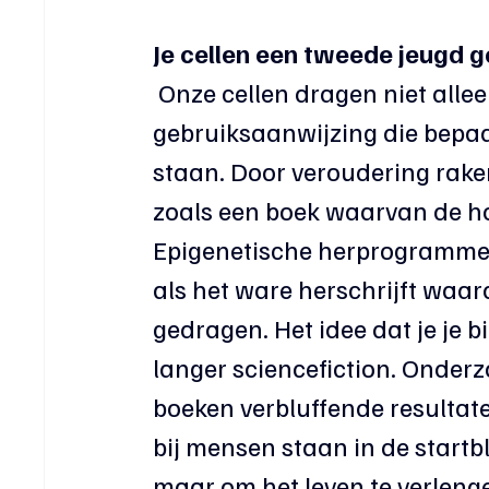
Je cellen een tweede jeugd 
 Onze cellen dragen niet alleen DNA met zich mee, maar ook een soort 
gebruiksaanwijzing die bepaal
staan. Door veroudering raken
zoals een boek waarvan de ho
Epigenetische herprogrammerin
als het ware herschrijft waa
gedragen. Het idee dat je je b
langer sciencefiction. Onderz
boeken verbluffende resultate
bij mensen staan in de startb
maar om het leven te verlengen