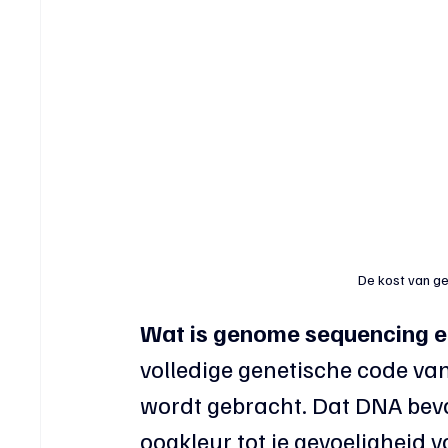
De kost van g
Wat is genome sequencing ei
volledige genetische code va
wordt gebracht. Dat DNA beva
oogkleur tot je gevoeligheid v