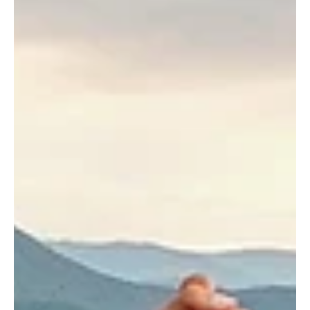
Bloomers
Journaliste Dounia Dahmani: “De nieuwe
generatie blinkt uit in écht zichzelf zijn”
Dounia Dahmani (29) is niet alleen zélf een echte Bloomer, haar
werk als journaliste is ook doordrongen van een bewondering voor
‘de jeugd’.