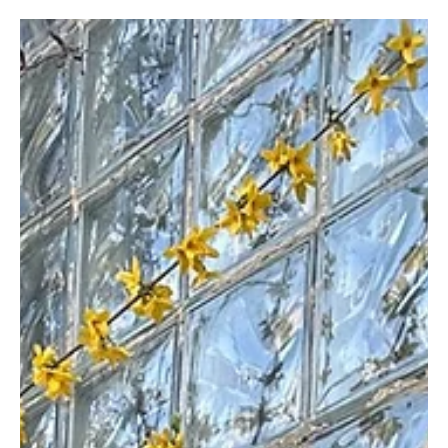
Health Vibes
Van onderzoek tot concreet beleid: Loïc Gillerot
zet zich in voor een groenere planeet.
Loïc is Expert Gezondheid aan het CERAC (Centrum voor
Risicoanalyse van Klimaatverandering) en heeft al heel wat
onderzoeken op zijn palmares naar de links tussen bossen, klimaat