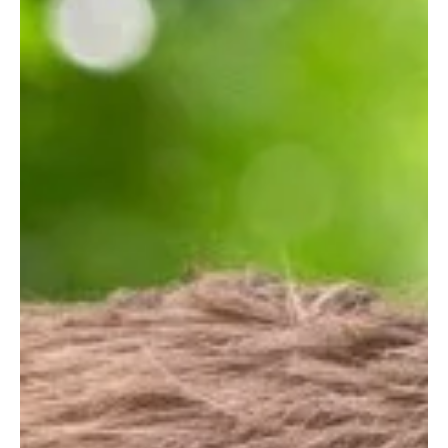
Bloomers
Influencers werken wél. En keihard zelfs. Het
verhaal van Emma Verhaeghe
Emma Verhaeghe heeft van reizen haar job kunnen maken en
neemt haar volgers mee naar de mooiste verborgen parels in
België. Een blik hoe het eraan toegaat achter de schermen van wat
begon als een idyllische blog feed.