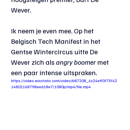
Wever.
Ik neem je even mee. Op het 
Belgisch Tech Manifest in het 
Gentse Wintercircus uitte De 
Wever zich als 
angry boomer
 met 
een paar intense uitspraken.  
https://video.wixstatic.com/video/b87208_4c24eff0f75f43
14802168798eed18e7/1080p/mp4/file.mp4