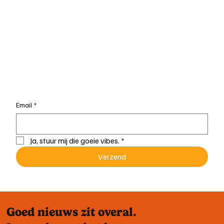
Challenge accepted: een week leven op
Too Good To Go
Email
*
Ja, stuur mij die goeie vibes.
*
Verzend
Goed nieuws zit overal.