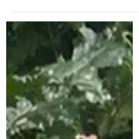
Lapland trekken onder begeleiding van Ben Sansen. Ergens boven
de poolcirkel stapt een kleine groep Vlamingen door de Zweedse
fjäll. Het is koud. De rugzak weegt door. De dagen zijn lang genoeg
om je benen te voelen en stil genoeg om je hoofd te horen. Onder
hen zitten mensen die thuis doorgaans veel verantwoordelijkheid
dragen. Mensen die gewend zijn om beslissingen te nemen,
agenda’s te vullen, teams te trekken, klante