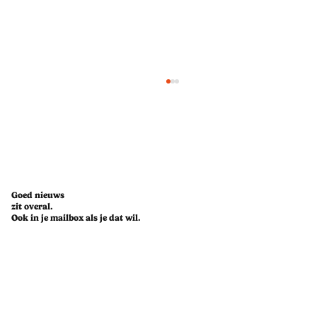
Goed nieuws
zit overal.
Ook in je mailbox als je dat wil.
Challenge accepted: een week leven op
Too Good To Go