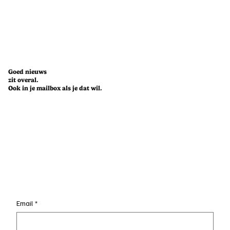
Goed nieuws
zit overal.
Ook in je mailbox als je dat wil.
Challenge accepted: een week leven op
Too Good To Go
Email
*