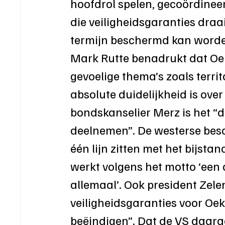
hoofdrol spelen, gecoördinee
die veiligheidsgaranties draa
termijn beschermd kan worde
Mark Rutte benadrukt dat Oek
gevoelige thema’s zoals territ
absolute duidelijkheid is over
bondskanselier Merz is het “d
deelnemen”. De westerse bes
één lijn zitten met het bijsta
werkt volgens het motto ‘een 
allemaal’. Ook president Zelen
veiligheidsgaranties voor Oek
beëindigen”. Dat de VS daaraa