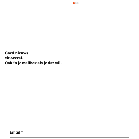
Goed nieuws
zit overal.
Ook in je mailbox als je dat wil.
Challenge accepted: een week leven op
Too Good To Go
Email
*