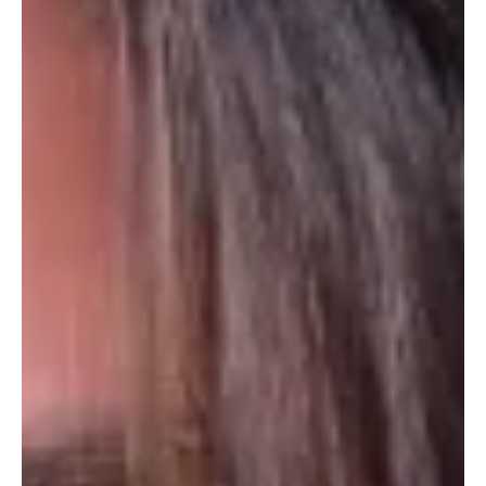
Nederland kiest voor optimisme in de plaats van
haat beleid
Na maanden van onzekerheid en politieke chaos kozen de
Nederlanders voor optimisme. Waar eind augustus nog leek dat
Geert Wilders’ PVV opnieuw de verkiezingen zou winnen, draaide
het tij. De stem van de Nederlander in 2025 ging niet naar woede
of angst, maar naar stabiliteit en goed bestuur. Polarisatie verliest
uiteindelijk altijd van redelijkheid en vooruitgang, zo wordt weer
maar eens bewezen. Rewind: van waar komen de vervroegde
verkiezingen? De verkiezingen kwamen er ni