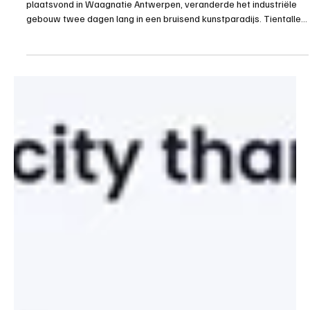
Society Vibes
Van Happy Art naar Happy Hearts: Brenda
kleurt BIAF in Antwerpen!
door May Filali Tijdens BIAF 2025, dat op 11 en 12 oktober