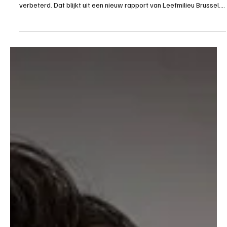
Society Vibes
Minder roet, meer ademruimte in Brussel
Van smogstad naar ademstad? Brussel is goed op weg. In amper
zes jaar tijd is de luchtkwaliteit in onze hoofdstad opvallend
verbeterd. Dat blijkt uit een nieuw rapport van Leefmilieu Brussel.
De grootste motor achter die vooruitgang? De lage-emissiezone,
of hoe een stevige beleidskeuze écht zoden aan de dijk zet. Eén
beslissing, tonnen minder vervuiling Sinds 2018 mogen de meest
vervuilende voertuigen Brussel niet meer binnen. De resultaten?
NOx-uitstoot daalde met 55% Fijnst