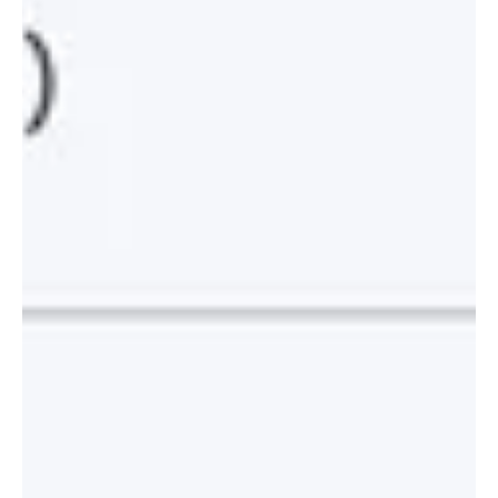
plaatsvond in Waagnatie Antwerpen, veranderde het industriële
gebouw twee dagen lang in een bruisend kunstparadijs. Tientallen
kunstenaars toonden hun werk aan meer dan 2.500 bezoekers, die
het event tot een groot succes maakten. Eén naam sprong meteen
in het oog, Brenda (Brejac), de kunstenares die met haar happy art
vrolijkheid en geluk letterlijk op papier zet. Haar kleurrijke werken
wisten bezoekers te inspireren